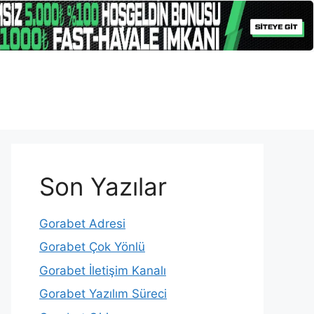
Son Yazılar
Gorabet Adresi
Gorabet Çok Yönlü
Gorabet İletişim Kanalı
Gorabet Yazılım Süreci