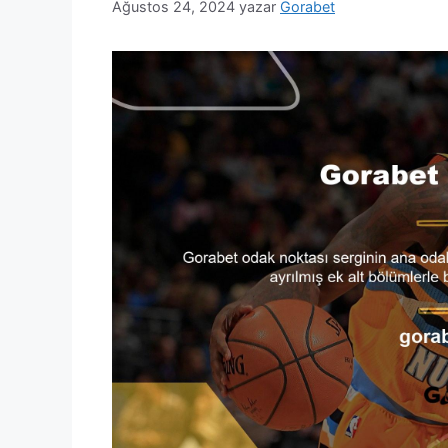
Ağustos 24, 2024
yazar
Gorabet