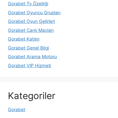
Gorabet Tv Özelliği
Gorabet Oyuncu Grupları
Gorabet Oyun Gelirleri
Gorabet Canlı Maçları
Gorabet Katılın
Gorabet Genel Bilgi
Gorabet Arama Motoru
Gorabet VIP Hizmeti
Kategoriler
Gorabet