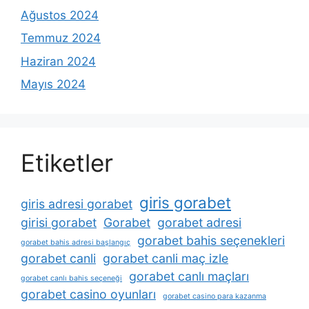
Ağustos 2024
Temmuz 2024
Haziran 2024
Mayıs 2024
Etiketler
giris gorabet
giris adresi gorabet
girisi gorabet
Gorabet
gorabet adresi
gorabet bahis seçenekleri
gorabet bahis adresi başlangıç
gorabet canli
gorabet canli maç izle
gorabet canlı maçları
gorabet canlı bahis seçeneği
gorabet casino oyunları
gorabet casino para kazanma