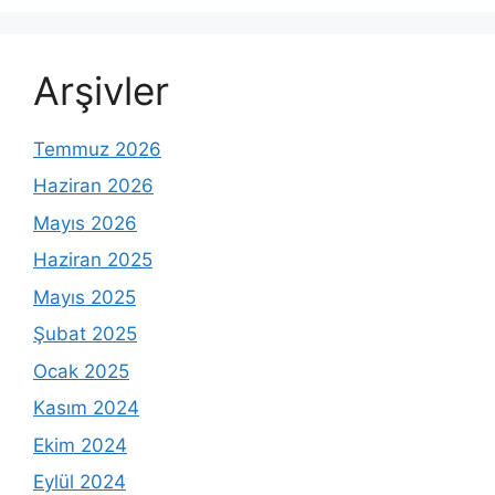
Arşivler
Temmuz 2026
Haziran 2026
Mayıs 2026
Haziran 2025
Mayıs 2025
Şubat 2025
Ocak 2025
Kasım 2024
Ekim 2024
Eylül 2024