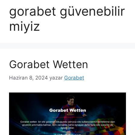
gorabet güvenebilir
miyiz
Gorabet Wetten
Haziran 8, 2024
yazar
Gorabet