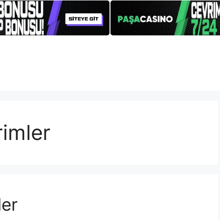
rimler
ler