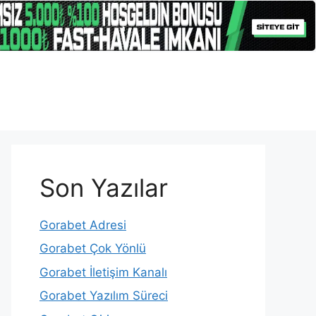
Son Yazılar
Gorabet Adresi
Gorabet Çok Yönlü
Gorabet İletişim Kanalı
Gorabet Yazılım Süreci