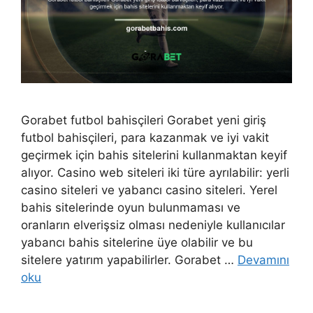
Gorabet futbol bahisçileri Gorabet yeni giriş
futbol bahisçileri, para kazanmak ve iyi vakit
geçirmek için bahis sitelerini kullanmaktan keyif
alıyor. Casino web siteleri iki türe ayrılabilir: yerli
casino siteleri ve yabancı casino siteleri. Yerel
bahis sitelerinde oyun bulunmaması ve
oranların elverişsiz olması nedeniyle kullanıcılar
yabancı bahis sitelerine üye olabilir ve bu
sitelere yatırım yapabilirler. Gorabet …
Devamını
oku