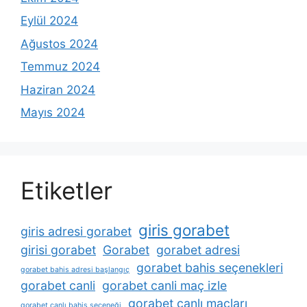
Eylül 2024
Ağustos 2024
Temmuz 2024
Haziran 2024
Mayıs 2024
Etiketler
giris gorabet
giris adresi gorabet
girisi gorabet
Gorabet
gorabet adresi
gorabet bahis seçenekleri
gorabet bahis adresi başlangıç
gorabet canli
gorabet canli maç izle
gorabet canlı maçları
gorabet canlı bahis seçeneği