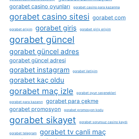
gorabet casino oyunları
gorabet casino para kazanma
gorabet casino sitesi
gorabet com
gorabet giriş
gorabet erişim
gorabet giriş erişim
gorabet güncel
gorabet güncel adres
gorabet güncel adresi
gorabet instagram
gorabet i̇letişim
gorabet kaç oldu
gorabet maç izle
gorabet oyun seçenekleri
gorabet para çekme
gorabet para kazanın
gorabet promosyon
gorabet promosyon kodu
gorabet sikayet
gorabet sorunsuz casino kaydı
gorabet tv canli maç
gorabet telegram