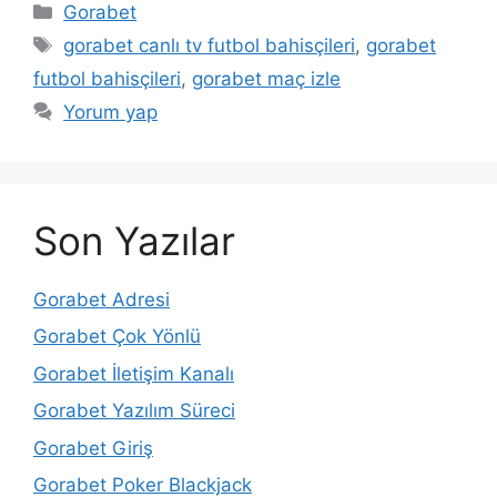
Kategoriler
Gorabet
Etiketler
gorabet canlı tv futbol bahisçileri
,
gorabet
futbol bahisçileri
,
gorabet maç izle
Yorum yap
Son Yazılar
Gorabet Adresi
Gorabet Çok Yönlü
Gorabet İletişim Kanalı
Gorabet Yazılım Süreci
Gorabet Giriş
Gorabet Poker Blackjack