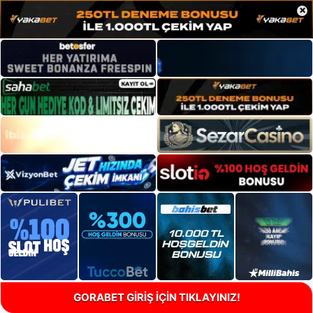
×
GORABET GİRİŞ İÇİN TIKLAYINIZ!