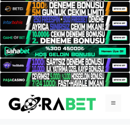
İçeriğe
atla
Menü