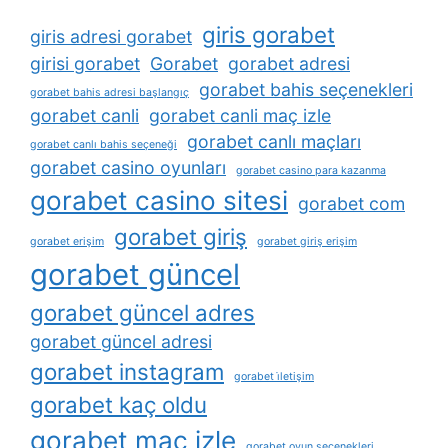
giris gorabet
giris adresi gorabet
girisi gorabet
Gorabet
gorabet adresi
gorabet bahis seçenekleri
gorabet bahis adresi başlangıç
gorabet canli
gorabet canli maç izle
gorabet canlı maçları
gorabet canlı bahis seçeneği
gorabet casino oyunları
gorabet casino para kazanma
gorabet casino sitesi
gorabet com
gorabet giriş
gorabet erişim
gorabet giriş erişim
gorabet güncel
gorabet güncel adres
gorabet güncel adresi
gorabet instagram
gorabet i̇letişim
gorabet kaç oldu
gorabet maç izle
gorabet oyun seçenekleri