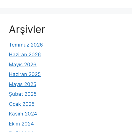
Arşivler
Temmuz 2026
Haziran 2026
Mayıs 2026
Haziran 2025
Mayıs 2025
Şubat 2025
Ocak 2025
Kasım 2024
Ekim 2024