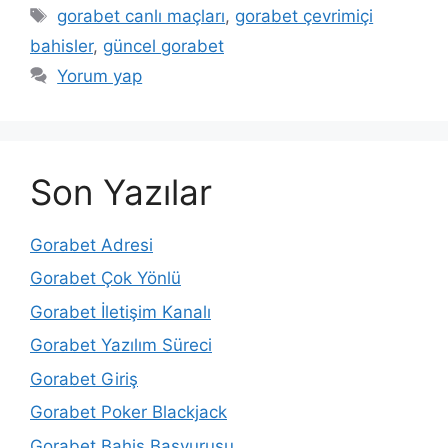
Etiketler
gorabet canlı maçları
,
gorabet çevrimiçi
bahisler
,
güncel gorabet
Yorum yap
Son Yazılar
Gorabet Adresi
Gorabet Çok Yönlü
Gorabet İletişim Kanalı
Gorabet Yazılım Süreci
Gorabet Giriş
Gorabet Poker Blackjack
Gorabet Bahis Başvurusu