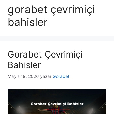
gorabet çevrimiçi
bahisler
Gorabet Çevrimiçi
Bahisler
Mayıs 19, 2026
yazar
Gorabet