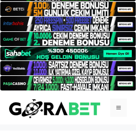
İçeriğe
atla
Menü