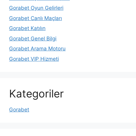
Gorabet Oyun Gelirleri
Gorabet Canlı Maçları
Gorabet Katılın
Gorabet Genel Bilgi
Gorabet Arama Motoru
Gorabet VIP Hizmeti
Kategoriler
Gorabet