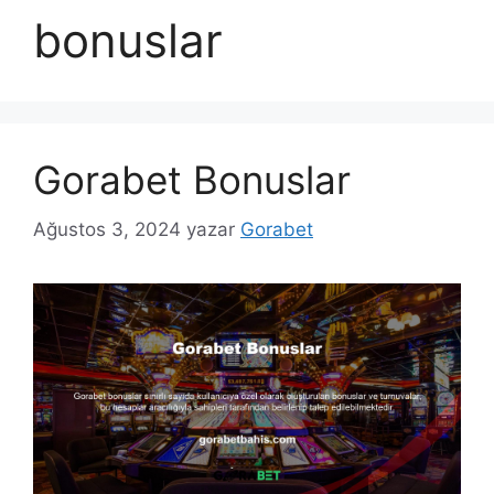
bonuslar
Gorabet Bonuslar
Ağustos 3, 2024
yazar
Gorabet