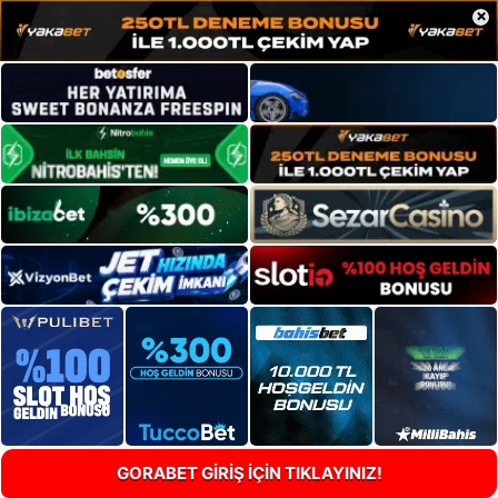
×
GORABET GİRİŞ İÇİN TIKLAYINIZ!