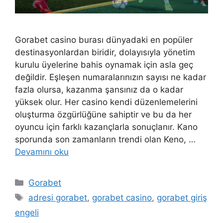
Gorabet casino burası dünyadaki en popüler
destinasyonlardan biridir, dolayısıyla yönetim
kurulu üyelerine bahis oynamak için asla geç
değildir. Eşleşen numaralarınızın sayısı ne kadar
fazla olursa, kazanma şansınız da o kadar
yüksek olur. Her casino kendi düzenlemelerini
oluşturma özgürlüğüne sahiptir ve bu da her
oyuncu için farklı kazançlarla sonuçlanır. Kano
sporunda son zamanların trendi olan Keno, …
Devamını oku
Kategoriler
Gorabet
Etiketler
adresi gorabet
,
gorabet casino
,
gorabet giriş
engeli