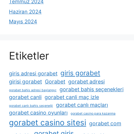
Temmuz 2024
Haziran 2024
Mayıs 2024
Etiketler
giris gorabet
giris adresi gorabet
girisi gorabet
Gorabet
gorabet adresi
gorabet bahis seçenekleri
gorabet bahis adresi başlangıç
gorabet canli
gorabet canli maç izle
gorabet canlı maçları
gorabet canlı bahis seçeneği
gorabet casino oyunları
gorabet casino para kazanma
gorabet casino sitesi
gorabet com
gorabet giriş