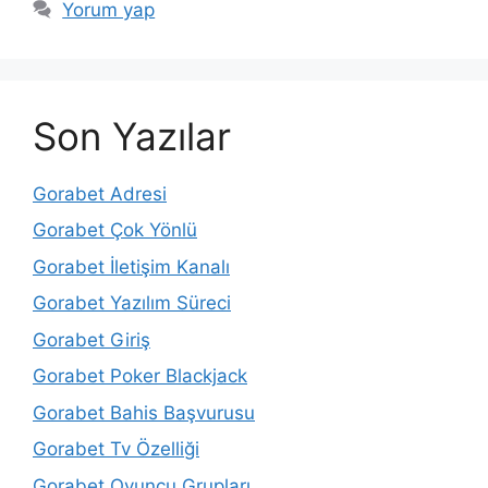
Yorum yap
Son Yazılar
Gorabet Adresi
Gorabet Çok Yönlü
Gorabet İletişim Kanalı
Gorabet Yazılım Süreci
Gorabet Giriş
Gorabet Poker Blackjack
Gorabet Bahis Başvurusu
Gorabet Tv Özelliği
Gorabet Oyuncu Grupları