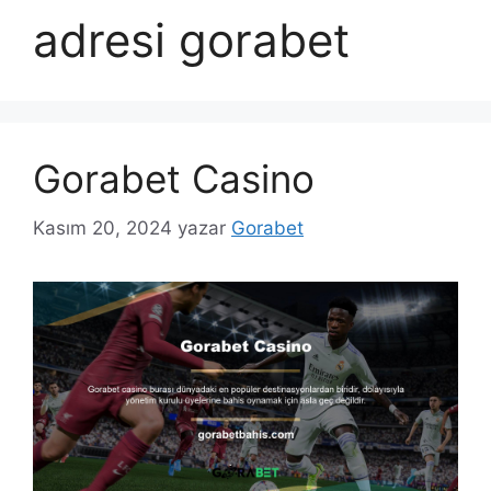
adresi gorabet
Gorabet Casino
Kasım 20, 2024
yazar
Gorabet