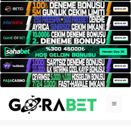
İçeriğe
atla
Menü