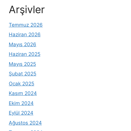
Arşivler
Temmuz 2026
Haziran 2026
Mayıs 2026
Haziran 2025
Mayıs 2025
Şubat 2025
Ocak 2025
Kasım 2024
Ekim 2024
Eylül 2024
Ağustos 2024