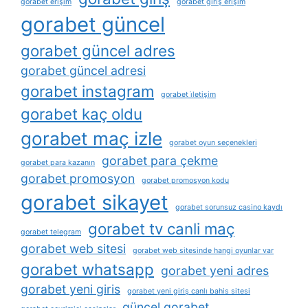
gorabet erişim
gorabet giriş erişim
gorabet güncel
gorabet güncel adres
gorabet güncel adresi
gorabet instagram
gorabet i̇letişim
gorabet kaç oldu
gorabet maç izle
gorabet oyun seçenekleri
gorabet para çekme
gorabet para kazanın
gorabet promosyon
gorabet promosyon kodu
gorabet sikayet
gorabet sorunsuz casino kaydı
gorabet tv canli maç
gorabet telegram
gorabet web sitesi
gorabet web sitesinde hangi oyunlar var
gorabet whatsapp
gorabet yeni adres
gorabet yeni giris
gorabet yeni giriş canlı bahis sitesi
güncel gorabet