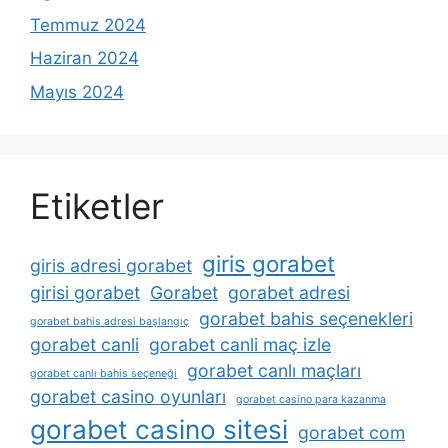
Temmuz 2024
Haziran 2024
Mayıs 2024
Etiketler
giris gorabet
giris adresi gorabet
girisi gorabet
Gorabet
gorabet adresi
gorabet bahis seçenekleri
gorabet bahis adresi başlangıç
gorabet canli
gorabet canli maç izle
gorabet canlı maçları
gorabet canlı bahis seçeneği
gorabet casino oyunları
gorabet casino para kazanma
gorabet casino sitesi
gorabet com