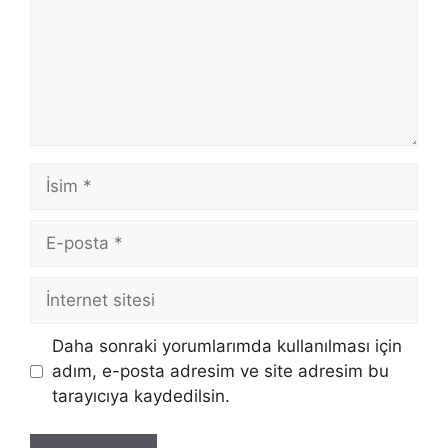
İsim
E-
posta
İnternet
sitesi
Daha sonraki yorumlarımda kullanılması için
adım, e-posta adresim ve site adresim bu
tarayıcıya kaydedilsin.