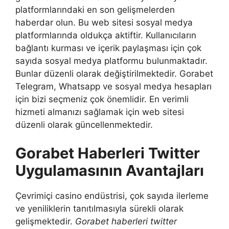
platformlarındaki en son gelişmelerden
haberdar olun. Bu web sitesi sosyal medya
platformlarında oldukça aktiftir. Kullanıcıların
bağlantı kurması ve içerik paylaşması için çok
sayıda sosyal medya platformu bulunmaktadır.
Bunlar düzenli olarak değiştirilmektedir. Gorabet
Telegram, Whatsapp ve sosyal medya hesapları
için bizi seçmeniz çok önemlidir. En verimli
hizmeti almanızı sağlamak için web sitesi
düzenli olarak güncellenmektedir.
Gorabet Haberleri Twitter
Uygulamasının Avantajları
Çevrimiçi casino endüstrisi, çok sayıda ilerleme
ve yeniliklerin tanıtılmasıyla sürekli olarak
gelişmektedir.
Gorabet haberleri twitter