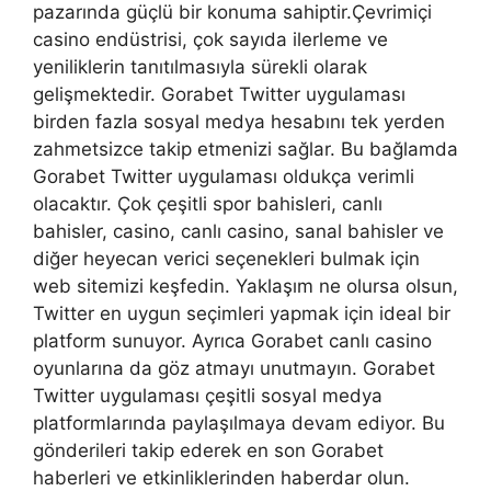
pazarında güçlü bir konuma sahiptir.Çevrimiçi
casino endüstrisi, çok sayıda ilerleme ve
yeniliklerin tanıtılmasıyla sürekli olarak
gelişmektedir. Gorabet Twitter uygulaması
birden fazla sosyal medya hesabını tek yerden
zahmetsizce takip etmenizi sağlar. Bu bağlamda
Gorabet Twitter uygulaması oldukça verimli
olacaktır. Çok çeşitli spor bahisleri, canlı
bahisler, casino, canlı casino, sanal bahisler ve
diğer heyecan verici seçenekleri bulmak için
web sitemizi keşfedin. Yaklaşım ne olursa olsun,
Twitter en uygun seçimleri yapmak için ideal bir
platform sunuyor. Ayrıca Gorabet canlı casino
oyunlarına da göz atmayı unutmayın. Gorabet
Twitter uygulaması çeşitli sosyal medya
platformlarında paylaşılmaya devam ediyor. Bu
gönderileri takip ederek en son Gorabet
haberleri ve etkinliklerinden haberdar olun.