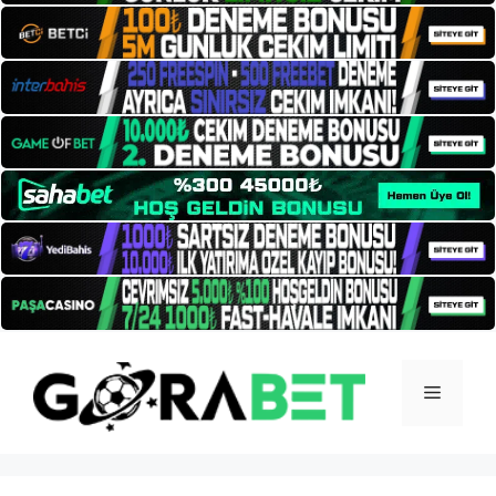
İçeriğe
atla
Menü