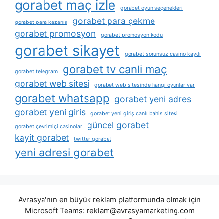
gorabet maç izle
gorabet oyun seçenekleri
gorabet para çekme
gorabet para kazanın
gorabet promosyon
gorabet promosyon kodu
gorabet sikayet
gorabet sorunsuz casino kaydı
gorabet tv canli maç
gorabet telegram
gorabet web sitesi
gorabet web sitesinde hangi oyunlar var
gorabet whatsapp
gorabet yeni adres
gorabet yeni giris
gorabet yeni giriş canlı bahis sitesi
güncel gorabet
gorabet çevrimiçi casinolar
kayit gorabet
twitter gorabet
yeni adresi gorabet
Avrasya'nın en büyük reklam platformunda olmak için
Microsoft Teams:
reklam@avrasyamarketing.com