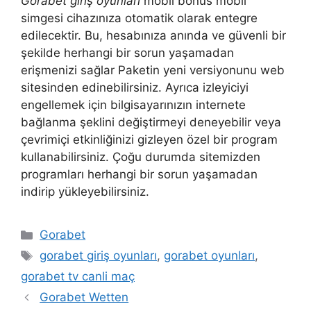
Gorabet giriş oyunları
mobil bonus mobil
simgesi cihazınıza otomatik olarak entegre
edilecektir. Bu, hesabınıza anında ve güvenli bir
şekilde herhangi bir sorun yaşamadan
erişmenizi sağlar Paketin yeni versiyonunu web
sitesinden edinebilirsiniz. Ayrıca izleyiciyi
engellemek için bilgisayarınızın internete
bağlanma şeklini değiştirmeyi deneyebilir veya
çevrimiçi etkinliğinizi gizleyen özel bir program
kullanabilirsiniz. Çoğu durumda sitemizden
programları herhangi bir sorun yaşamadan
indirip yükleyebilirsiniz.
Kategoriler
Gorabet
Etiketler
gorabet giriş oyunları
,
gorabet oyunları
,
gorabet tv canli maç
Gorabet Wetten