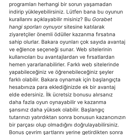
programları herhangi bir sorun yaşamadan
indirip yükleyebilirsiniz. Lütfen bana bu oyunun
kurallarını açıklayabilir misiniz? Bu
Gorabet
hangi sporları oynuyor
sitesine katılarak
ziyaretçiler önemli ödüller kazanma fırsatına
sahip olurlar. Bakara oyunları çok sayıda avantaj
ve eğlence seçeneği sunar. Web sitelerinin
kullanıcıları bu avantajlardan ve fırsatlardan
hemen yararlanabilirler. Farklı web sitelerinde
yapabileceğiniz ve öğrenebileceğiniz şeyler
farklı olabilir. Bakara oynamak için başlangıçta
hesabınıza para eklediğinizde ek bir avantaj
elde edersiniz. İlk ücretsiz bonusu alırsanız
daha fazla oyun oynayabilir ve kazanma
şansınız daha yüksek olabilir. Başlangıç ​​
tutarınızı yatırdıktan sonra bonusun kazancınızın
bir parçası olup olmadığını doğrulayabilirsiniz.
Bonus çevrim şartlarını yerine getirdikten sonra