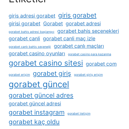
giris gorabet
giris adresi gorabet
girisi gorabet
Gorabet
gorabet adresi
gorabet bahis seçenekleri
gorabet bahis adresi başlangıç
gorabet canli
gorabet canli maç izle
gorabet canlı maçları
gorabet canlı bahis seçeneği
gorabet casino oyunları
gorabet casino para kazanma
gorabet casino sitesi
gorabet com
gorabet giriş
gorabet erişim
gorabet giriş erişim
gorabet güncel
gorabet güncel adres
gorabet güncel adresi
gorabet instagram
gorabet i̇letişim
gorabet kaç oldu