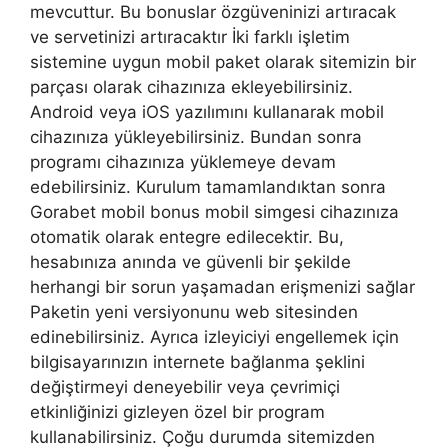
mevcuttur. Bu bonuslar özgüveninizi artıracak
ve servetinizi artıracaktır İki farklı işletim
sistemine uygun mobil paket olarak sitemizin bir
parçası olarak cihazınıza ekleyebilirsiniz.
Android veya iOS yazılımını kullanarak mobil
cihazınıza yükleyebilirsiniz. Bundan sonra
programı cihazınıza yüklemeye devam
edebilirsiniz. Kurulum tamamlandıktan sonra
Gorabet mobil bonus mobil simgesi cihazınıza
otomatik olarak entegre edilecektir. Bu,
hesabınıza anında ve güvenli bir şekilde
herhangi bir sorun yaşamadan erişmenizi sağlar
Paketin yeni versiyonunu web sitesinden
edinebilirsiniz. Ayrıca izleyiciyi engellemek için
bilgisayarınızın internete bağlanma şeklini
değiştirmeyi deneyebilir veya çevrimiçi
etkinliğinizi gizleyen özel bir program
kullanabilirsiniz. Çoğu durumda sitemizden