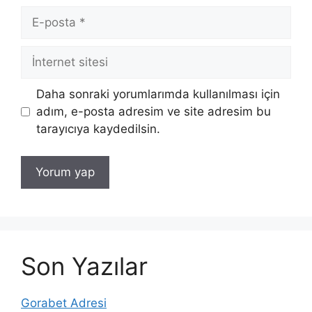
E-
posta
İnternet
sitesi
Daha sonraki yorumlarımda kullanılması için
adım, e-posta adresim ve site adresim bu
tarayıcıya kaydedilsin.
Son Yazılar
Gorabet Adresi