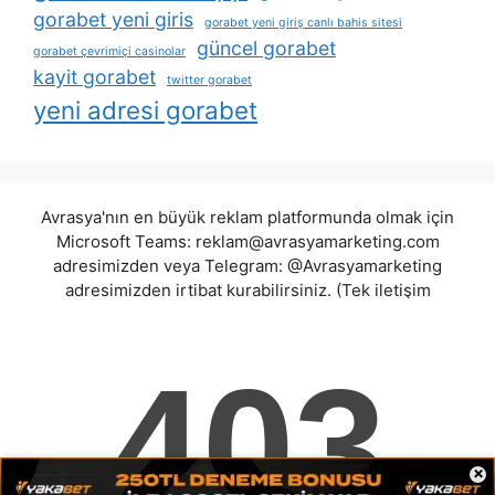
gorabet yeni giris
gorabet yeni giriş canlı bahis sitesi
güncel gorabet
gorabet çevrimiçi casinolar
kayit gorabet
twitter gorabet
yeni adresi gorabet
Avrasya'nın en büyük reklam platformunda olmak için
Microsoft Teams:
reklam@avrasyamarketing.com
adresimizden veya Telegram: @Avrasyamarketing
adresimizden irtibat kurabilirsiniz. (Tek iletişim
adreslerimiz teams / telegram ve mail adresimizdir.
Harici hiçbir iletişim adresimiz bulunmamaktadır.
Lütfen itibar etmeyiniz.) Türkiye yasalarına göre 7258
sayılı kanun uyarınca yasa dışı bahis oynamanın
cezaları mevcuttur. Şu an bulunduğunuz site hiç bir
şekilde illegal bahis oyunları oynatmıyor ve oynamaya
aracı olmuyordur.
kampbet
|
rakibet
|
routebet
|
×
seksenbet
|
bibahisbet
|
albet
|
betibom
|
parolambet