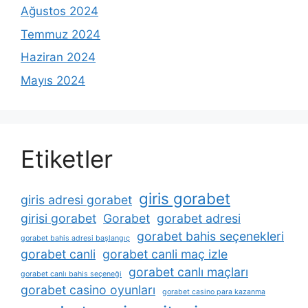
Ağustos 2024
Temmuz 2024
Haziran 2024
Mayıs 2024
Etiketler
giris gorabet
giris adresi gorabet
girisi gorabet
Gorabet
gorabet adresi
gorabet bahis seçenekleri
gorabet bahis adresi başlangıç
gorabet canli
gorabet canli maç izle
gorabet canlı maçları
gorabet canlı bahis seçeneği
gorabet casino oyunları
gorabet casino para kazanma