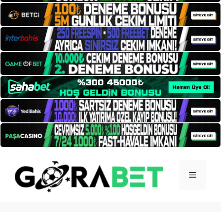
İçeriğe
atla
Menü