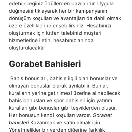
edebileceğiniz ödüllerden bazılarıdır. Uygula
düğmesini tıklayarak her bir kampanyanın
dönüşüm koşulları ve avantajları da dahil olmak
üzere özelliklerine erişebilirsiniz. Hesabınızı
oluşturmak için lütfen talebinizi müşteri
hizmetlerine iletin, hesabınız anında
oluşturulacaktır
Gorabet Bahisleri
Bahis bonusları, bahisle ilgili olan bonuslar ve
olmayan bonuslar olarak ayrılabilir. Bunlar,
kuralların yerine getirilmesi üzerine alınabilecek
bahis bonusları ve spor bahisleri için yatırım
kuralları gibi bonuslar gibi teşviklerden oluşur.
Her bonusun kendi koşulları vardır.
Gorabet
bahisleri
Kazanmak ve satın almak için.
Yönetmelikler bir yerden diğerine farklılık