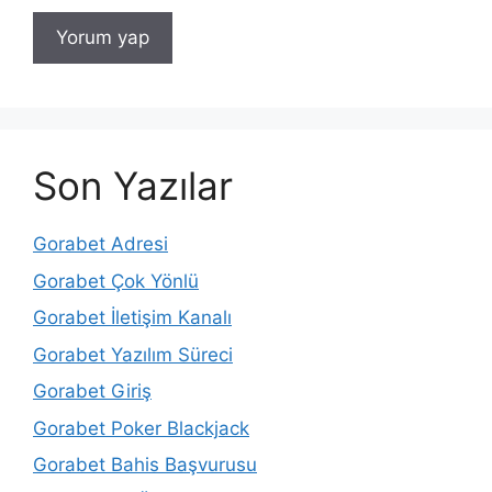
Son Yazılar
Gorabet Adresi
Gorabet Çok Yönlü
Gorabet İletişim Kanalı
Gorabet Yazılım Süreci
Gorabet Giriş
Gorabet Poker Blackjack
Gorabet Bahis Başvurusu