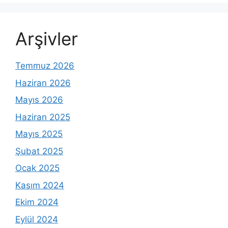
Arşivler
Temmuz 2026
Haziran 2026
Mayıs 2026
Haziran 2025
Mayıs 2025
Şubat 2025
Ocak 2025
Kasım 2024
Ekim 2024
Eylül 2024