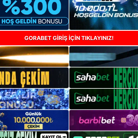
GORABET GİRİŞ İÇİN TIKLAYINIZ!