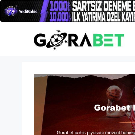
İçeriğe
atla