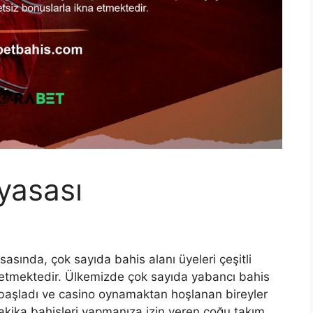
yasası
sında, çok sayıda bahis alanı üyeleri çeşitli
 etmektedir. Ülkemizde çok sayıda yabancı bahis
 başladı ve casino oynamaktan hoşlanan bireyler
 dakika bahisleri yapmanıza izin veren çoğu takım