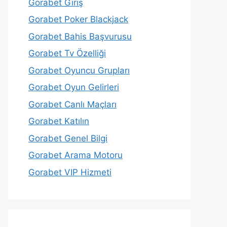
Gorabet Giriş
Gorabet Poker Blackjack
Gorabet Bahis Başvurusu
Gorabet Tv Özelliği
Gorabet Oyuncu Grupları
Gorabet Oyun Gelirleri
Gorabet Canlı Maçları
Gorabet Katılın
Gorabet Genel Bilgi
Gorabet Arama Motoru
Gorabet VIP Hizmeti